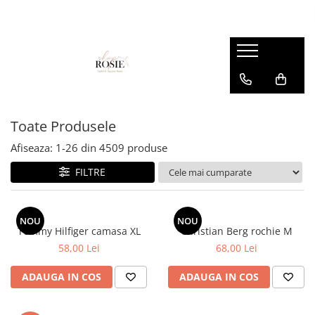
Premium
Femei
OUTLET
Barbati
Copii
Barbati
Accesorii
Femei
Accesorii
Accesorii copii
Copii
Curele
Barbati
Blugi
Blugi
Esarfe si caciuli
Femei
Copii
Bluze
Bluze
Toate Produsele
Genti
Camasi
body
Afiseaza:
1-
26
din
4509
produse
Blugi
Geci
Camasi
FILTRE
Bluze/Topuri
Hanorace
Geci
Camasi
Pantaloni
Hanorace
Cardigane
NOU
NOU
Pantaloni scurti
Incaltaminte
Tommy Hilfiger camasa XL
Christian Berg rochie M
Colanti
58,00 Lei
68,00 Lei
Pijamale
Pantaloni
Costume de baie
Pulovere
Pantaloni scurti
ADAUGA IN COS
ADAUGA IN COS
Fuste
Sacouri si Costume
Pulovere
Geci