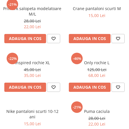
sport
Rochii&Fuste/Sacouri
-21%
Hanorace
Primark salopeta modelatoare
Crane pantaloni scurti M
Tricouri si maiouri
Salopete
Lenjerii si pijamale
M/L
15,00 Lei
Veste
Sport
28,00 Lei
Paltoane
22,00 Lei
Tricouri si maiouri
Pantaloni
veste
ADAUGA IN COS
ADAUGA IN COS
Pantaloni scurti
Pulovere
Rochii
-22%
-46%
Inspired rochie XL
Only rochie L
Sacouri si Costume
45,00 Lei
125,00 Lei
35,00 Lei
68,00 Lei
Salopete
Sport
ADAUGA IN COS
ADAUGA IN COS
Tricouri si maiouri
Veste
-21%
Nike pantaloni scurti 10-12
Puma caciula
ani
28,00 Lei
15,00 Lei
22,00 Lei