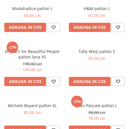
sport
Rochii&Fuste/Sacouri
Hanorace
Modahadice palton L
H&M palton L
Tricouri si maiouri
Salopete
Lenjerii si pijamale
68,00 Lei
65,00 Lei
Veste
Sport
Paltoane
Tricouri si maiouri
ADAUGA IN COS
ADAUGA IN COS
Pantaloni
veste
Pantaloni scurti
-27%
Pulovere
Drykorn for Beautiful People
Tally Weijl palton S
palton lana XS
Rochii
85,00 Lei
198,00 Lei
Sacouri si Costume
145,00 Lei
Salopete
ADAUGA IN COS
ADAUGA IN COS
Sport
Tricouri si maiouri
-20%
Veste
Michele Boyard palton XL
Jean Pascale palton L
85,00 Lei
98,00 Lei
78,00 Lei