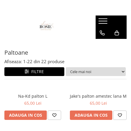
Premium
Femei
OUTLET
Barbati
Copii
Barbati
Accesorii
Femei
Accesorii
Accesorii copii
Copii
Curele
Barbati
Blugi
Blugi
Esarfe si caciuli
Femei
Copii
Bluze
Bluze
Paltoane
Genti
Camasi
body
Afiseaza:
1-
22
din
22
produse
Blugi
Geci
Camasi
FILTRE
Bluze/Topuri
Hanorace
Geci
Camasi
Pantaloni
Hanorace
Cardigane
Pantaloni scurti
Incaltaminte
Na-Kd palton L
Jake's palton amestec lana M
Colanti
65,00 Lei
65,00 Lei
Pijamale
Pantaloni
Costume de baie
Pulovere
Pantaloni scurti
ADAUGA IN COS
ADAUGA IN COS
Fuste
Sacouri si Costume
Pulovere
Geci