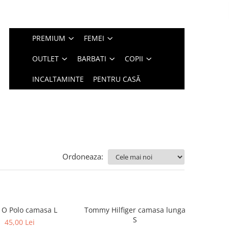
PREMIUM
FEMEI
OUTLET
BARBATI
COPII
INCALTAMINTE
PENTRU CASĂ
Ordoneaza:
Marc O Polo camasa L
Tommy Hilfiger camasa lunga
S
45,00 Lei