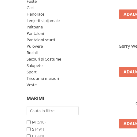
sport
Rochii&Fuste/Sacouri
Fuste
Hanorace
Geci
Tricouri si maiouri
Salopete
Hanorace
ADAUG
Lenjerii si pijamale
Veste
Sport
Lenjerii si pijamale
Paltoane
Paltoane
Tricouri si maiouri
Pantaloni
Pantaloni
veste
Pantaloni scurti
Pantaloni scurti
Gerry W
Pulovere
Pulovere
Rochii
Sacouri si Costume
Rochii
Salopete
Sacouri si Costume
ADAUG
Sport
Tricouri si maiouri
Salopete
Veste
Sport
MARIMI
Tricouri si maiouri
Veste
M
(510)
ADAUG
S
(491)
L
(384)