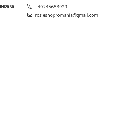
RINDERE
+40745688923
rosieshopromania@gmail.com