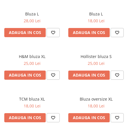
sport
Rochii&Fuste/Sacouri
Hanorace
Tricouri si maiouri
Salopete
Lenjerii si pijamale
Bluza L
Bluza L
Veste
Sport
28,00 Lei
18,00 Lei
Paltoane
Tricouri si maiouri
Pantaloni
ADAUGA IN COS
ADAUGA IN COS
veste
Pantaloni scurti
Pulovere
H&M bluza XL
Hollister bluza S
Rochii
25,00 Lei
25,00 Lei
Sacouri si Costume
ADAUGA IN COS
ADAUGA IN COS
Salopete
Sport
Tricouri si maiouri
TCM bluza XL
Bluza oversize XL
Veste
18,00 Lei
18,00 Lei
ADAUGA IN COS
ADAUGA IN COS