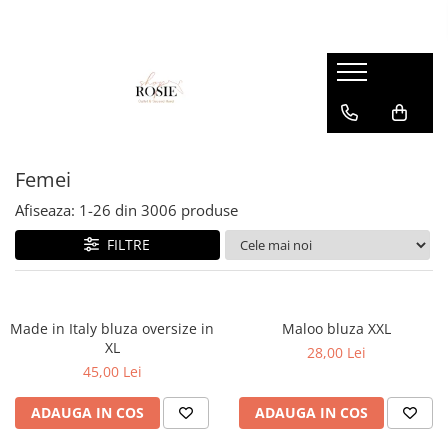
Premium
Femei
OUTLET
Barbati
Copii
Barbati
Accesorii
Femei
Accesorii
Accesorii copii
Copii
Curele
Barbati
Blugi
Blugi
Esarfe si caciuli
Femei
Copii
Bluze
Bluze
Femei
Genti
Camasi
body
Afiseaza:
1-
26
din
3006
produse
Blugi
Geci
Camasi
FILTRE
Bluze/Topuri
Hanorace
Geci
Camasi
Pantaloni
Hanorace
Cardigane
Pantaloni scurti
Incaltaminte
Made in Italy bluza oversize in
Maloo bluza XXL
Colanti
XL
28,00 Lei
Pijamale
Pantaloni
Costume de baie
45,00 Lei
Pulovere
Pantaloni scurti
Fuste
ADAUGA IN COS
ADAUGA IN COS
Sacouri si Costume
Pulovere
Geci