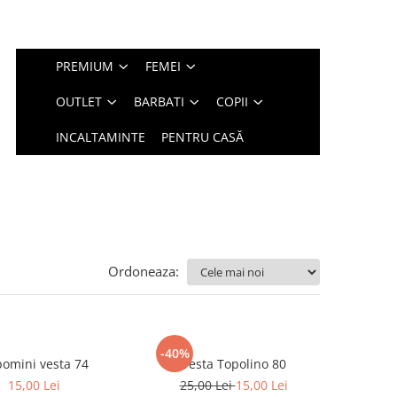
PREMIUM
FEMEI
OUTLET
BARBATI
COPII
INCALTAMINTE
PENTRU CASĂ
Ordoneaza:
-40%
Topomini vesta 74
Vesta Topolino 80
15,00 Lei
25,00 Lei
15,00 Lei