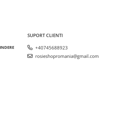
SUPORT CLIENTI
RINDERE
+40745688923
rosieshopromania@gmail.com