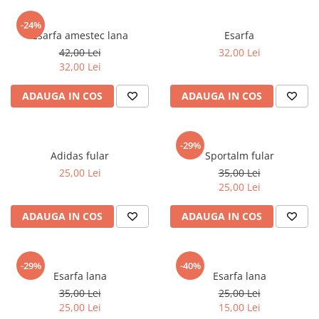
sport
Rochii&Fuste/Sacouri
Hanorace
Tricouri si maiouri
Salopete
-24%
Lenjerii si pijamale
Esarfa amestec lana
Esarfa
Veste
Sport
42,00 Lei
32,00 Lei
Paltoane
Tricouri si maiouri
32,00 Lei
Pantaloni
veste
ADAUGA IN COS
ADAUGA IN COS
Pantaloni scurti
Pulovere
Rochii
-29%
Adidas fular
Sportalm fular
Sacouri si Costume
25,00 Lei
35,00 Lei
25,00 Lei
Salopete
Sport
ADAUGA IN COS
ADAUGA IN COS
Tricouri si maiouri
Veste
-29%
-40%
Esarfa lana
Esarfa lana
35,00 Lei
25,00 Lei
25,00 Lei
15,00 Lei