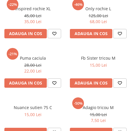
sport
Rochii&Fuste/Sacouri
-22%
-46%
Hanorace
Inspired rochie XL
Only rochie L
Tricouri si maiouri
Salopete
Lenjerii si pijamale
45,00 Lei
125,00 Lei
Veste
Sport
35,00 Lei
68,00 Lei
Paltoane
Tricouri si maiouri
Pantaloni
ADAUGA IN COS
ADAUGA IN COS
veste
Pantaloni scurti
Pulovere
-21%
Puma caciula
Fb Sister tricou M
Rochii
28,00 Lei
15,00 Lei
Sacouri si Costume
22,00 Lei
Salopete
ADAUGA IN COS
ADAUGA IN COS
Sport
Tricouri si maiouri
-50%
Veste
Nuance sutien 75 C
Adagio tricou M
15,00 Lei
15,00 Lei
7,50 Lei