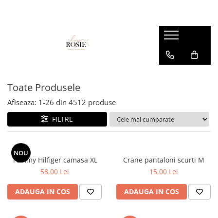
Premium
Femei
OUTLET
Barbati
Copii
Barbati
Accesorii
Femei
Accesorii
Accesorii copii
Copii
Curele
Barbati
Blugi
Blugi
Esarfe si caciuli
Femei
Copii
Bluze
Bluze
Toate Produsele
Genti
Camasi
body
Afiseaza:
1-
26
din
4512
produse
Blugi
Geci
Camasi
FILTRE
Bluze/Topuri
Hanorace
Geci
Camasi
Pantaloni
Hanorace
Cardigane
NOU
Pantaloni scurti
Incaltaminte
Tommy Hilfiger camasa XL
Crane pantaloni scurti M
Colanti
58,00 Lei
15,00 Lei
Pijamale
Pantaloni
Costume de baie
Pulovere
Pantaloni scurti
ADAUGA IN COS
ADAUGA IN COS
Fuste
Sacouri si Costume
Pulovere
Geci