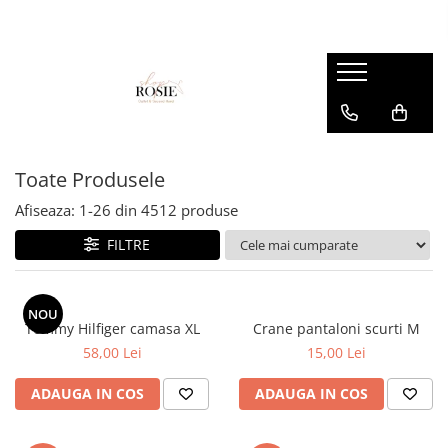
Premium
Femei
OUTLET
Barbati
Copii
Barbati
Accesorii
Femei
Accesorii
Accesorii copii
Copii
Curele
Barbati
Blugi
Blugi
Esarfe si caciuli
Femei
Copii
Bluze
Bluze
Toate Produsele
Genti
Camasi
body
Afiseaza:
1-
26
din
4512
produse
Blugi
Geci
Camasi
FILTRE
Bluze/Topuri
Hanorace
Geci
Camasi
Pantaloni
Hanorace
Cardigane
NOU
Pantaloni scurti
Incaltaminte
Tommy Hilfiger camasa XL
Crane pantaloni scurti M
Colanti
58,00 Lei
15,00 Lei
Pijamale
Pantaloni
Costume de baie
Pulovere
Pantaloni scurti
ADAUGA IN COS
ADAUGA IN COS
Fuste
Sacouri si Costume
Pulovere
Geci