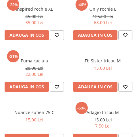
sport
Rochii&Fuste/Sacouri
-22%
-46%
Hanorace
Inspired rochie XL
Only rochie L
Tricouri si maiouri
Salopete
Lenjerii si pijamale
45,00 Lei
125,00 Lei
Veste
Sport
35,00 Lei
68,00 Lei
Paltoane
Tricouri si maiouri
Pantaloni
ADAUGA IN COS
ADAUGA IN COS
veste
Pantaloni scurti
Pulovere
-21%
Puma caciula
Fb Sister tricou M
Rochii
28,00 Lei
15,00 Lei
Sacouri si Costume
22,00 Lei
Salopete
ADAUGA IN COS
ADAUGA IN COS
Sport
Tricouri si maiouri
-50%
Veste
Nuance sutien 75 C
Adagio tricou M
15,00 Lei
15,00 Lei
7,50 Lei