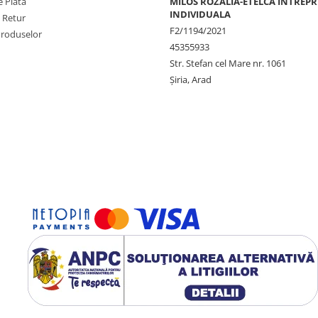
 Plata
MILOS ROZALIA-ETELCA INTREP
INDIVIDUALA
e Retur
F2/1194/2021
Produselor
45355933
Str. Stefan cel Mare nr. 1061
Șiria, Arad