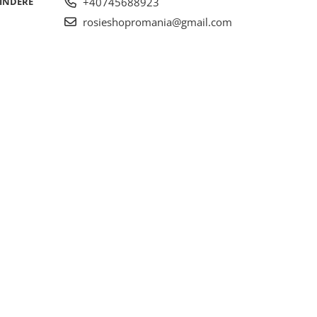
RINDERE
+40745688923
rosieshopromania@gmail.com