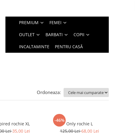
PREMIUM
FEMEI
OUTLET
BARBATI
COPII
INCALTAMINTE
PENTRU CASĂ
Ordoneaza:
-46%
Inspired rochie XL
Only rochie L
00 Lei
35,00 Lei
125,00 Lei
68,00 Lei