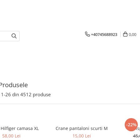
+40745688923
0,00
Produsele
1-
26
din
4512
produse
-22%
Tommy Hilfiger camasa XL
Crane pantaloni scurti M
58,00 Lei
15,00 Lei
45,