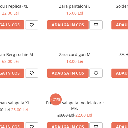
Tricou ( replica) XL
Zara pantaloni L
22,00 Lei
15,00 Lei
A IN COS
ADAUGA IN COS
ADAU
Christian Berg rochie M
Zara cardigan M
68,00 Lei
18,00 Lei
A IN COS
ADAUGA IN COS
ADAU
-21%
Zeeman salopeta XL
Primark salopeta modelatoare
M/L
00 Lei
25,00 Lei
28,00 Lei
22,00 Lei
A IN COS
ADAUGA IN COS
ADAU