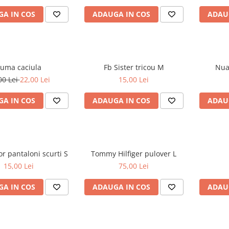
A IN COS
ADAUGA IN COS
ADAU
uma caciula
Fb Sister tricou M
00 Lei
22,00 Lei
15,00 Lei
A IN COS
ADAUGA IN COS
ADAU
Tom Tailor pantaloni scurti S
Tommy Hilfiger pulover L
15,00 Lei
75,00 Lei
A IN COS
ADAUGA IN COS
ADAU