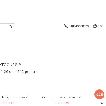
+40745688923
0,00
Produsele
1-
26
din
4512
produse
-22%
Tommy Hilfiger camasa XL
Crane pantaloni scurti M
58,00 Lei
15,00 Lei
45,