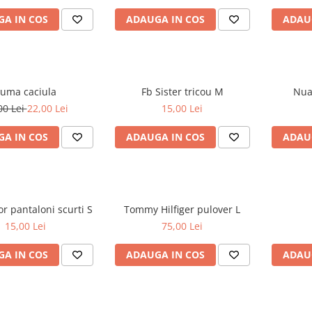
A IN COS
ADAUGA IN COS
ADAU
uma caciula
Fb Sister tricou M
00 Lei
22,00 Lei
15,00 Lei
A IN COS
ADAUGA IN COS
ADAU
Tom Tailor pantaloni scurti S
Tommy Hilfiger pulover L
15,00 Lei
75,00 Lei
A IN COS
ADAUGA IN COS
ADAU