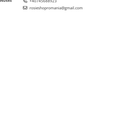
RINDERE
+40745688923
rosieshopromania@gmail.com