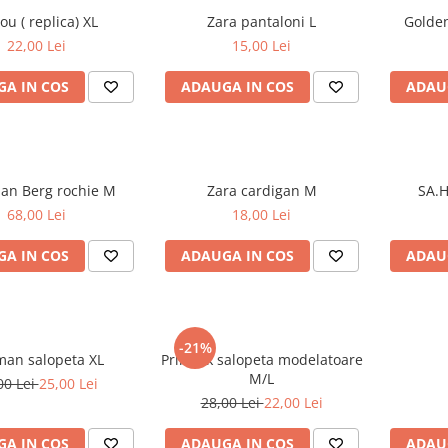
Tricou ( replica) XL
Zara pantaloni L
22,00 Lei
15,00 Lei
A IN COS
ADAUGA IN COS
ADAU
Christian Berg rochie M
Zara cardigan M
68,00 Lei
18,00 Lei
A IN COS
ADAUGA IN COS
ADAU
-21%
Zeeman salopeta XL
Primark salopeta modelatoare
M/L
00 Lei
25,00 Lei
28,00 Lei
22,00 Lei
A IN COS
ADAUGA IN COS
ADAU