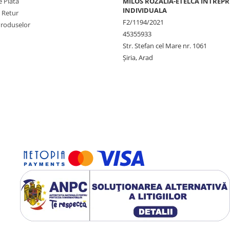
 Plata
MILOS ROZALIA-ETELCA INTREP
INDIVIDUALA
e Retur
F2/1194/2021
Produselor
45355933
Str. Stefan cel Mare nr. 1061
Șiria, Arad