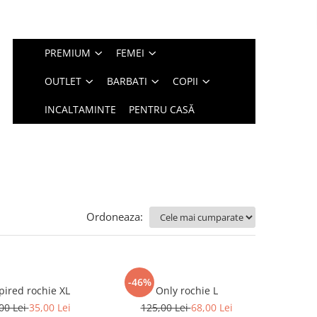
PREMIUM
FEMEI
OUTLET
BARBATI
COPII
INCALTAMINTE
PENTRU CASĂ
Ordoneaza:
-46%
Inspired rochie XL
Only rochie L
00 Lei
35,00 Lei
125,00 Lei
68,00 Lei