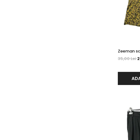
35,00 Lei
2
ADA