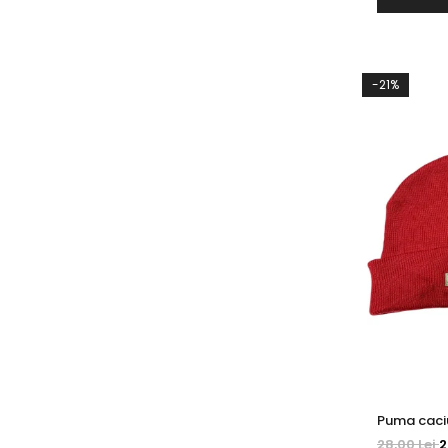
-21%
Puma caci
28,00 Lei
2