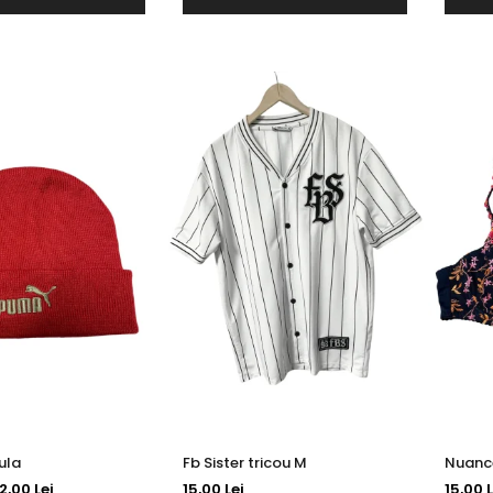
ula
Fb Sister tricou M
2,00 Lei
15,00 Lei
15,00 L