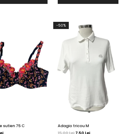
-50%
Nuance sutien 75 C
Adagio tricou M
ei
15,00 Lei
7,50 Lei