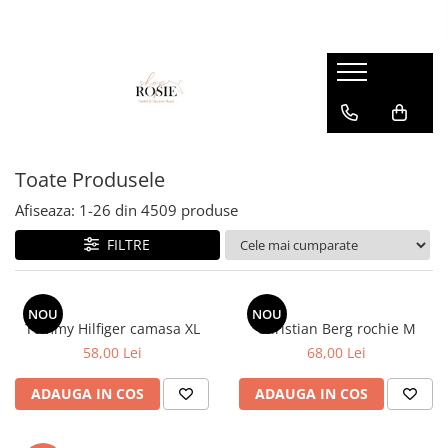
Premium
Femei
OUTLET
Barbati
Copii
Barbati
Accesorii
Femei
Accesorii
Accesorii copii
Copii
Curele
Barbati
Blugi
Blugi
Esarfe si caciuli
Femei
Copii
Bluze
Bluze
Toate Produsele
Genti
Camasi
body
Afiseaza:
1-
26
din
4509
produse
Blugi
Geci
Camasi
FILTRE
Bluze/Topuri
Hanorace
Geci
Camasi
Pantaloni
Hanorace
Cardigane
NOU
NOU
Pantaloni scurti
Incaltaminte
Tommy Hilfiger camasa XL
Christian Berg rochie M
Colanti
58,00 Lei
68,00 Lei
Pijamale
Pantaloni
Costume de baie
Pulovere
Pantaloni scurti
ADAUGA IN COS
ADAUGA IN COS
Fuste
Sacouri si Costume
Pulovere
Geci