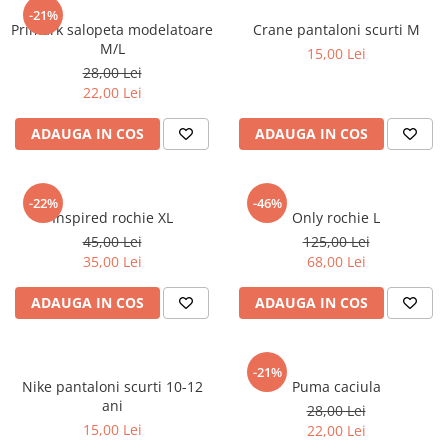
sport
Rochii&Fuste/Sacouri
-21%
Hanorace
Primark salopeta modelatoare
Crane pantaloni scurti M
Tricouri si maiouri
Salopete
Lenjerii si pijamale
M/L
15,00 Lei
Veste
Sport
28,00 Lei
Paltoane
22,00 Lei
Tricouri si maiouri
Pantaloni
veste
ADAUGA IN COS
ADAUGA IN COS
Pantaloni scurti
Pulovere
Rochii
-22%
-46%
Inspired rochie XL
Only rochie L
Sacouri si Costume
45,00 Lei
125,00 Lei
35,00 Lei
68,00 Lei
Salopete
Sport
ADAUGA IN COS
ADAUGA IN COS
Tricouri si maiouri
Veste
-21%
Nike pantaloni scurti 10-12
Puma caciula
ani
28,00 Lei
15,00 Lei
22,00 Lei