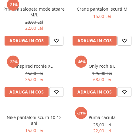
sport
Rochii&Fuste/Sacouri
-21%
Hanorace
Primark salopeta modelatoare
Crane pantaloni scurti M
Tricouri si maiouri
Salopete
Lenjerii si pijamale
M/L
15,00 Lei
Veste
Sport
28,00 Lei
Paltoane
22,00 Lei
Tricouri si maiouri
Pantaloni
veste
ADAUGA IN COS
ADAUGA IN COS
Pantaloni scurti
Pulovere
Rochii
-22%
-46%
Inspired rochie XL
Only rochie L
Sacouri si Costume
45,00 Lei
125,00 Lei
35,00 Lei
68,00 Lei
Salopete
Sport
ADAUGA IN COS
ADAUGA IN COS
Tricouri si maiouri
Veste
-21%
Nike pantaloni scurti 10-12
Puma caciula
ani
28,00 Lei
15,00 Lei
22,00 Lei