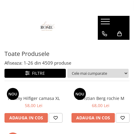
Premium
Femei
OUTLET
Barbati
Copii
Barbati
Accesorii
Femei
Accesorii
Accesorii copii
Copii
Curele
Barbati
Blugi
Blugi
Esarfe si caciuli
Femei
Copii
Bluze
Bluze
Toate Produsele
Genti
Camasi
body
Afiseaza:
1-
26
din
4509
produse
Blugi
Geci
Camasi
FILTRE
Bluze/Topuri
Hanorace
Geci
Camasi
Pantaloni
Hanorace
Cardigane
NOU
NOU
Pantaloni scurti
Incaltaminte
Tommy Hilfiger camasa XL
Christian Berg rochie M
Colanti
58,00 Lei
68,00 Lei
Pijamale
Pantaloni
Costume de baie
Pulovere
Pantaloni scurti
ADAUGA IN COS
ADAUGA IN COS
Fuste
Sacouri si Costume
Pulovere
Geci