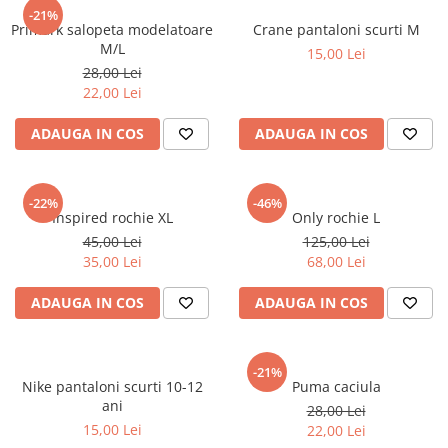
sport
Rochii&Fuste/Sacouri
-21%
Hanorace
Primark salopeta modelatoare
Crane pantaloni scurti M
Tricouri si maiouri
Salopete
Lenjerii si pijamale
M/L
15,00 Lei
Veste
Sport
28,00 Lei
Paltoane
22,00 Lei
Tricouri si maiouri
Pantaloni
veste
ADAUGA IN COS
ADAUGA IN COS
Pantaloni scurti
Pulovere
Rochii
-22%
-46%
Inspired rochie XL
Only rochie L
Sacouri si Costume
45,00 Lei
125,00 Lei
35,00 Lei
68,00 Lei
Salopete
Sport
ADAUGA IN COS
ADAUGA IN COS
Tricouri si maiouri
Veste
-21%
Nike pantaloni scurti 10-12
Puma caciula
ani
28,00 Lei
15,00 Lei
22,00 Lei