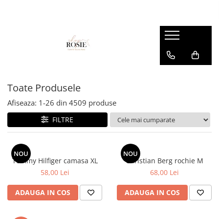
Premium
Femei
OUTLET
Barbati
Copii
Barbati
Accesorii
Femei
Accesorii
Accesorii copii
Copii
Curele
Barbati
Blugi
Blugi
Esarfe si caciuli
Femei
Copii
Bluze
Bluze
Toate Produsele
Genti
Camasi
body
Afiseaza:
1-
26
din
4509
produse
Blugi
Geci
Camasi
FILTRE
Bluze/Topuri
Hanorace
Geci
Camasi
Pantaloni
Hanorace
Cardigane
NOU
NOU
Pantaloni scurti
Incaltaminte
Tommy Hilfiger camasa XL
Christian Berg rochie M
Colanti
58,00 Lei
68,00 Lei
Pijamale
Pantaloni
Costume de baie
Pulovere
Pantaloni scurti
ADAUGA IN COS
ADAUGA IN COS
Fuste
Sacouri si Costume
Pulovere
Geci