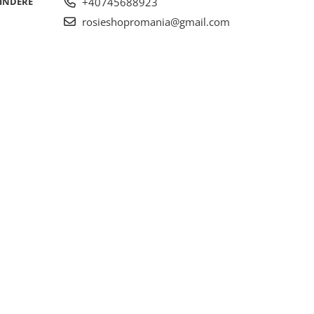
RINDERE
+40745688923
rosieshopromania@gmail.com