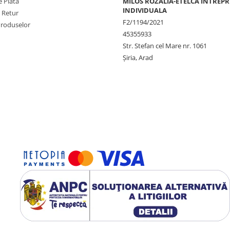
 Plata
MILOS ROZALIA-ETELCA INTREP
INDIVIDUALA
e Retur
F2/1194/2021
Produselor
45355933
Str. Stefan cel Mare nr. 1061
Șiria, Arad