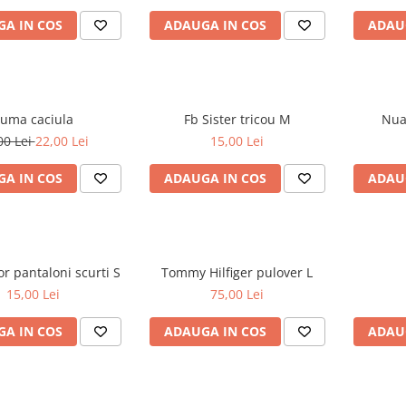
A IN COS
ADAUGA IN COS
ADAU
uma caciula
Fb Sister tricou M
00 Lei
22,00 Lei
15,00 Lei
A IN COS
ADAUGA IN COS
ADAU
Tom Tailor pantaloni scurti S
Tommy Hilfiger pulover L
15,00 Lei
75,00 Lei
A IN COS
ADAUGA IN COS
ADAU