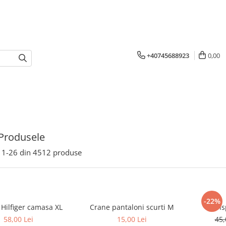
+40745688923
0,00
Produsele
1-
26
din
4512
produse
-22%
Tommy Hilfiger camasa XL
Crane pantaloni scurti M
58,00 Lei
15,00 Lei
45,