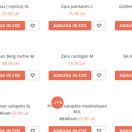
Tricou ( replica) XL
Zara pantaloni L
22,00 Lei
15,00 Lei
A IN COS
ADAUGA IN COS
ADAU
Christian Berg rochie M
Zara cardigan M
68,00 Lei
18,00 Lei
A IN COS
ADAUGA IN COS
ADAU
-21%
Zeeman salopeta XL
Primark salopeta modelatoare
M/L
00 Lei
25,00 Lei
28,00 Lei
22,00 Lei
A IN COS
ADAUGA IN COS
ADAU