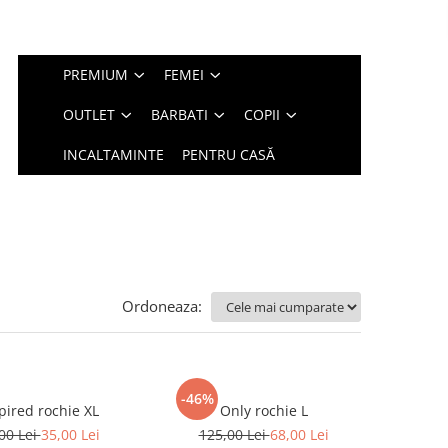
PREMIUM
FEMEI
OUTLET
BARBATI
COPII
INCALTAMINTE
PENTRU CASĂ
Ordoneaza:
-46%
Inspired rochie XL
Only rochie L
00 Lei
35,00 Lei
125,00 Lei
68,00 Lei