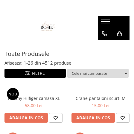
Premium
Femei
OUTLET
Barbati
Copii
Barbati
Accesorii
Femei
Accesorii
Accesorii copii
Copii
Curele
Barbati
Blugi
Blugi
Esarfe si caciuli
Femei
Copii
Bluze
Bluze
Toate Produsele
Genti
Camasi
body
Afiseaza:
1-
26
din
4512
produse
Blugi
Geci
Camasi
FILTRE
Bluze/Topuri
Hanorace
Geci
Camasi
Pantaloni
Hanorace
Cardigane
NOU
Pantaloni scurti
Incaltaminte
Tommy Hilfiger camasa XL
Crane pantaloni scurti M
Colanti
58,00 Lei
15,00 Lei
Pijamale
Pantaloni
Costume de baie
Pulovere
Pantaloni scurti
ADAUGA IN COS
ADAUGA IN COS
Fuste
Sacouri si Costume
Pulovere
Geci