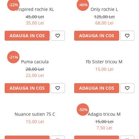
sport
Rochii&Fuste/Sacouri
-22%
-46%
Hanorace
Inspired rochie XL
Only rochie L
Tricouri si maiouri
Salopete
Lenjerii si pijamale
45,00 Lei
125,00 Lei
Veste
Sport
35,00 Lei
68,00 Lei
Paltoane
Tricouri si maiouri
Pantaloni
ADAUGA IN COS
ADAUGA IN COS
veste
Pantaloni scurti
Pulovere
-21%
Puma caciula
Fb Sister tricou M
Rochii
28,00 Lei
15,00 Lei
Sacouri si Costume
22,00 Lei
Salopete
ADAUGA IN COS
ADAUGA IN COS
Sport
Tricouri si maiouri
-50%
Veste
Nuance sutien 75 C
Adagio tricou M
15,00 Lei
15,00 Lei
7,50 Lei