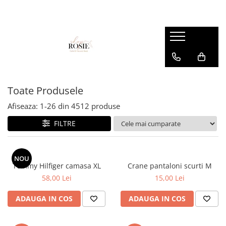
Premium
Femei
OUTLET
Barbati
Copii
Barbati
Accesorii
Femei
Accesorii
Accesorii copii
Copii
Curele
Barbati
Blugi
Blugi
Esarfe si caciuli
Femei
Copii
Bluze
Bluze
Toate Produsele
Genti
Camasi
body
Afiseaza:
1-
26
din
4512
produse
Blugi
Geci
Camasi
FILTRE
Bluze/Topuri
Hanorace
Geci
Camasi
Pantaloni
Hanorace
Cardigane
NOU
Pantaloni scurti
Incaltaminte
Tommy Hilfiger camasa XL
Crane pantaloni scurti M
Colanti
58,00 Lei
15,00 Lei
Pijamale
Pantaloni
Costume de baie
Pulovere
Pantaloni scurti
ADAUGA IN COS
ADAUGA IN COS
Fuste
Sacouri si Costume
Pulovere
Geci