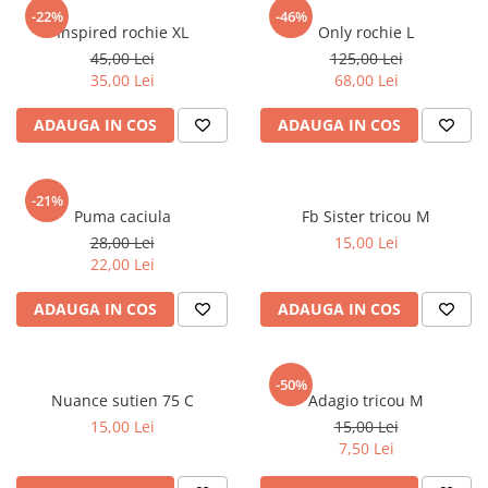
sport
Rochii&Fuste/Sacouri
-22%
-46%
Hanorace
Inspired rochie XL
Only rochie L
Tricouri si maiouri
Salopete
Lenjerii si pijamale
45,00 Lei
125,00 Lei
Veste
Sport
35,00 Lei
68,00 Lei
Paltoane
Tricouri si maiouri
Pantaloni
ADAUGA IN COS
ADAUGA IN COS
veste
Pantaloni scurti
Pulovere
-21%
Puma caciula
Fb Sister tricou M
Rochii
28,00 Lei
15,00 Lei
Sacouri si Costume
22,00 Lei
Salopete
ADAUGA IN COS
ADAUGA IN COS
Sport
Tricouri si maiouri
-50%
Veste
Nuance sutien 75 C
Adagio tricou M
15,00 Lei
15,00 Lei
7,50 Lei