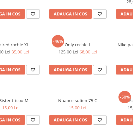
28,
A IN COS
ADAUGA IN COS
ADAU
-46%
Inspired rochie XL
Only rochie L
Nike pant
00 Lei
35,00 Lei
125,00 Lei
68,00 Lei
A IN COS
ADAUGA IN COS
ADAU
-50%
Fb Sister tricou M
Nuance sutien 75 C
15,00 Lei
15,00 Lei
15
A IN COS
ADAUGA IN COS
ADAU