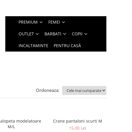
PREMIUM
FEMEI
OUTLET
BARBATI
COPII
INCALTAMINTE
PENTRU CASĂ
Ordoneaza:
salopeta modelatoare
Crane pantaloni scurti M
M/L
15,00 Lei