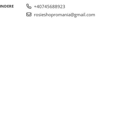
RINDERE
+40745688923
rosieshopromania@gmail.com