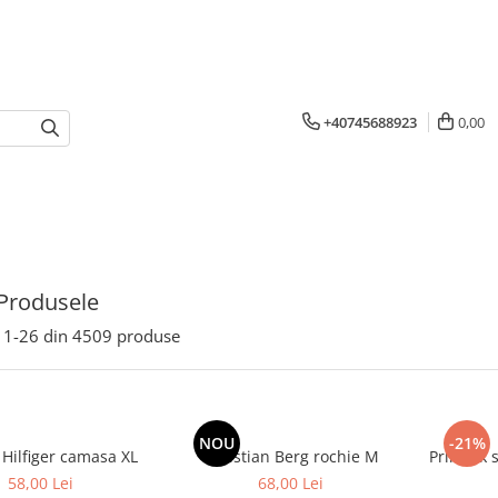
+40745688923
0,00
Produsele
1-
26
din
4509
produse
NOU
-21%
Tommy Hilfiger camasa XL
Christian Berg rochie M
Primark 
58,00 Lei
68,00 Lei