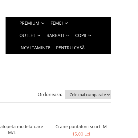
PREMIUM
FEMEI
OUTLET
BARBATI
COPII
INCALTAMINTE
PENTRU CASĂ
Ordoneaza:
salopeta modelatoare
Crane pantaloni scurti M
M/L
15,00 Lei