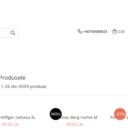
+40745688923
0,00
Produsele
1-
26
din
4509
produse
NOU
-21%
Tommy Hilfiger camasa XL
Christian Berg rochie M
Primark 
58,00 Lei
68,00 Lei