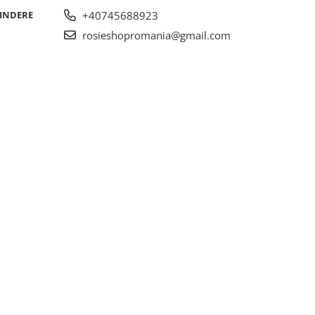
RINDERE
+40745688923
rosieshopromania@gmail.com