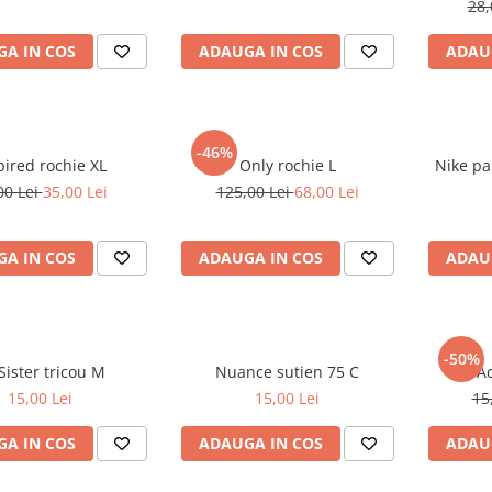
28,
A IN COS
ADAUGA IN COS
ADAU
-46%
Inspired rochie XL
Only rochie L
Nike pant
00 Lei
35,00 Lei
125,00 Lei
68,00 Lei
A IN COS
ADAUGA IN COS
ADAU
-50%
Fb Sister tricou M
Nuance sutien 75 C
15,00 Lei
15,00 Lei
15
A IN COS
ADAUGA IN COS
ADAU