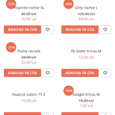
sport
Rochii&Fuste/Sacouri
-22%
-46%
Hanorace
Inspired rochie XL
Only rochie L
Tricouri si maiouri
Salopete
Lenjerii si pijamale
45,00 Lei
125,00 Lei
Veste
Sport
35,00 Lei
68,00 Lei
Paltoane
Tricouri si maiouri
Pantaloni
ADAUGA IN COS
ADAUGA IN COS
veste
Pantaloni scurti
Pulovere
-21%
Puma caciula
Fb Sister tricou M
Rochii
28,00 Lei
15,00 Lei
Sacouri si Costume
22,00 Lei
Salopete
ADAUGA IN COS
ADAUGA IN COS
Sport
Tricouri si maiouri
-50%
Veste
Nuance sutien 75 C
Adagio tricou M
15,00 Lei
15,00 Lei
7,50 Lei