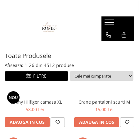
Premium
Femei
OUTLET
Barbati
Copii
Barbati
Accesorii
Femei
Accesorii
Accesorii copii
Copii
Curele
Barbati
Blugi
Blugi
Esarfe si caciuli
Femei
Copii
Bluze
Bluze
Toate Produsele
Genti
Camasi
body
Afiseaza:
1-
26
din
4512
produse
Blugi
Geci
Camasi
FILTRE
Bluze/Topuri
Hanorace
Geci
Camasi
Pantaloni
Hanorace
Cardigane
NOU
Pantaloni scurti
Incaltaminte
Tommy Hilfiger camasa XL
Crane pantaloni scurti M
Colanti
58,00 Lei
15,00 Lei
Pijamale
Pantaloni
Costume de baie
Pulovere
Pantaloni scurti
ADAUGA IN COS
ADAUGA IN COS
Fuste
Sacouri si Costume
Pulovere
Geci