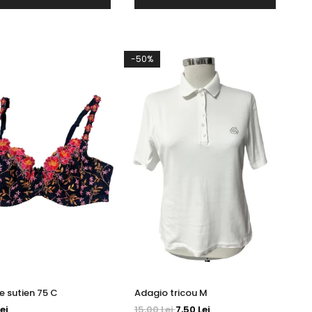
-50%
Nuance sutien 75 C
Adagio tricou M
ei
15,00 Lei
7,50 Lei