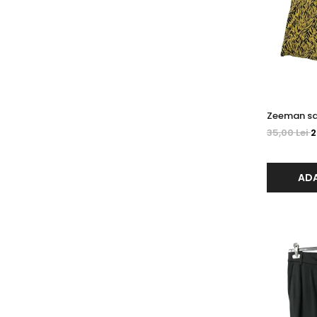
35,00 Lei
2
ADA