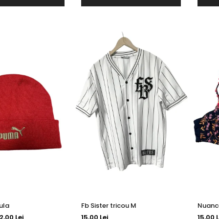
ula
Fb Sister tricou M
2,00 Lei
15,00 Lei
15,00 L