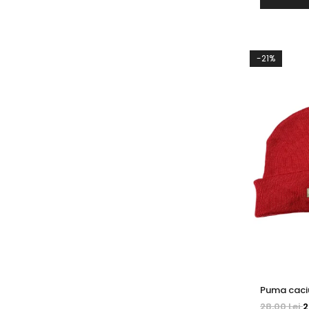
-21%
Puma caci
28,00 Lei
2