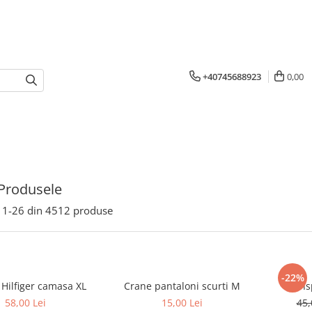
+40745688923
0,00
Produsele
1-
26
din
4512
produse
-22%
Tommy Hilfiger camasa XL
Crane pantaloni scurti M
58,00 Lei
15,00 Lei
45,