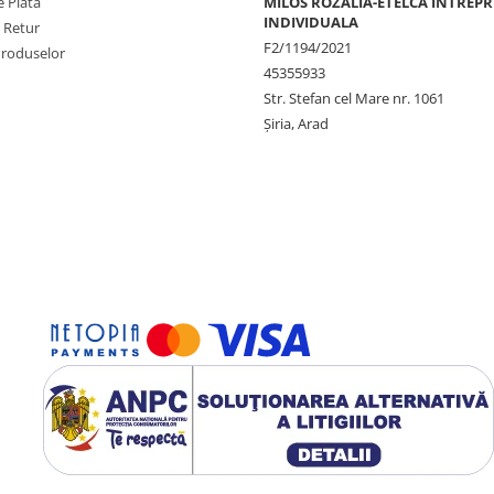
 Plata
MILOS ROZALIA-ETELCA INTREP
INDIVIDUALA
e Retur
F2/1194/2021
Produselor
45355933
Str. Stefan cel Mare nr. 1061
Șiria, Arad