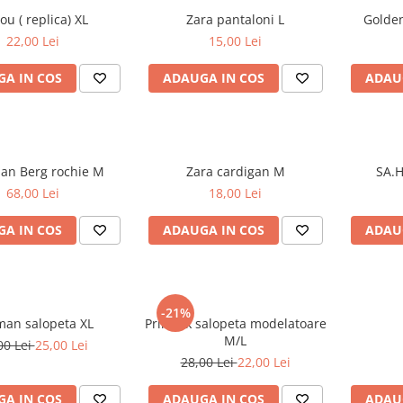
Tricou ( replica) XL
Zara pantaloni L
22,00 Lei
15,00 Lei
A IN COS
ADAUGA IN COS
ADAU
Christian Berg rochie M
Zara cardigan M
68,00 Lei
18,00 Lei
A IN COS
ADAUGA IN COS
ADAU
-21%
Zeeman salopeta XL
Primark salopeta modelatoare
M/L
00 Lei
25,00 Lei
28,00 Lei
22,00 Lei
A IN COS
ADAUGA IN COS
ADAU