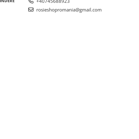
RINDERE
+40745688923
rosieshopromania@gmail.com