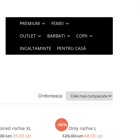
PREMIUM
FEMEI
OUTLET
BARBATI
COPII
INCALTAMINTE
PENTRU CASĂ
Ordoneaza:
-46%
Inspired rochie XL
Only rochie L
00 Lei
35,00 Lei
125,00 Lei
68,00 Lei