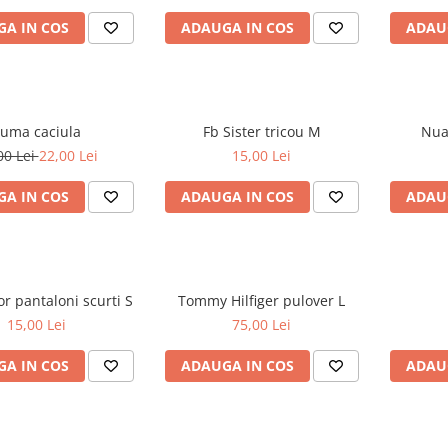
A IN COS
ADAUGA IN COS
ADAU
uma caciula
Fb Sister tricou M
00 Lei
22,00 Lei
15,00 Lei
A IN COS
ADAUGA IN COS
ADAU
Tom Tailor pantaloni scurti S
Tommy Hilfiger pulover L
15,00 Lei
75,00 Lei
A IN COS
ADAUGA IN COS
ADAU