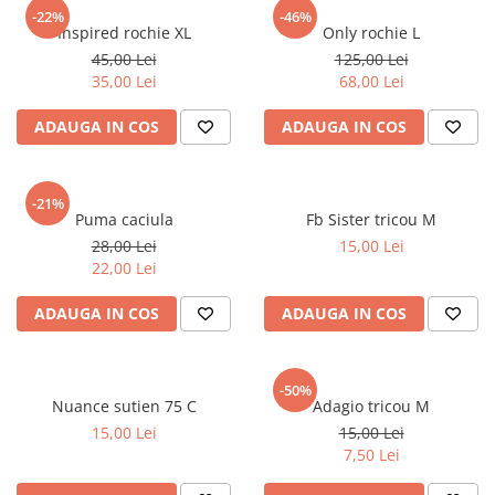
sport
Rochii&Fuste/Sacouri
-22%
-46%
Hanorace
Inspired rochie XL
Only rochie L
Tricouri si maiouri
Salopete
Lenjerii si pijamale
45,00 Lei
125,00 Lei
Veste
Sport
35,00 Lei
68,00 Lei
Paltoane
Tricouri si maiouri
Pantaloni
ADAUGA IN COS
ADAUGA IN COS
veste
Pantaloni scurti
Pulovere
-21%
Puma caciula
Fb Sister tricou M
Rochii
28,00 Lei
15,00 Lei
Sacouri si Costume
22,00 Lei
Salopete
ADAUGA IN COS
ADAUGA IN COS
Sport
Tricouri si maiouri
-50%
Veste
Nuance sutien 75 C
Adagio tricou M
15,00 Lei
15,00 Lei
7,50 Lei