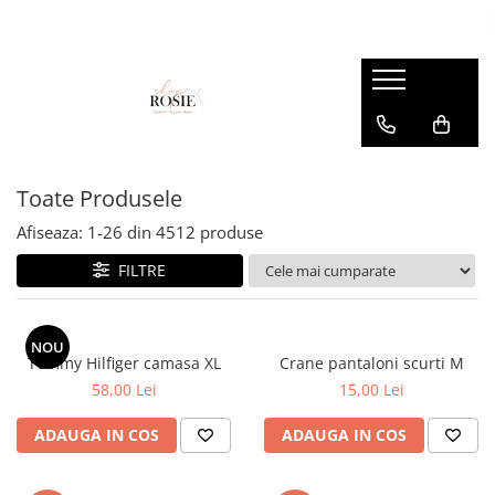
Premium
Femei
OUTLET
Barbati
Copii
Barbati
Accesorii
Femei
Accesorii
Accesorii copii
Copii
Curele
Barbati
Blugi
Blugi
Esarfe si caciuli
Femei
Copii
Bluze
Bluze
Toate Produsele
Genti
Camasi
body
Afiseaza:
1-
26
din
4512
produse
Blugi
Geci
Camasi
FILTRE
Bluze/Topuri
Hanorace
Geci
Camasi
Pantaloni
Hanorace
Cardigane
NOU
Pantaloni scurti
Incaltaminte
Tommy Hilfiger camasa XL
Crane pantaloni scurti M
Colanti
58,00 Lei
15,00 Lei
Pijamale
Pantaloni
Costume de baie
Pulovere
Pantaloni scurti
ADAUGA IN COS
ADAUGA IN COS
Fuste
Sacouri si Costume
Pulovere
Geci