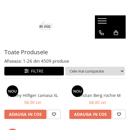
Premium
Femei
OUTLET
Barbati
Copii
Barbati
Accesorii
Femei
Accesorii
Accesorii copii
Copii
Curele
Barbati
Blugi
Blugi
Esarfe si caciuli
Femei
Copii
Bluze
Bluze
Toate Produsele
Genti
Camasi
body
Afiseaza:
1-
26
din
4509
produse
Blugi
Geci
Camasi
FILTRE
Bluze/Topuri
Hanorace
Geci
Camasi
Pantaloni
Hanorace
Cardigane
NOU
NOU
Pantaloni scurti
Incaltaminte
Tommy Hilfiger camasa XL
Christian Berg rochie M
Colanti
58,00 Lei
68,00 Lei
Pijamale
Pantaloni
Costume de baie
Pulovere
Pantaloni scurti
ADAUGA IN COS
ADAUGA IN COS
Fuste
Sacouri si Costume
Pulovere
Geci