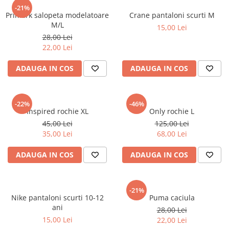
sport
Rochii&Fuste/Sacouri
-21%
Hanorace
Primark salopeta modelatoare
Crane pantaloni scurti M
Tricouri si maiouri
Salopete
Lenjerii si pijamale
M/L
15,00 Lei
Veste
Sport
28,00 Lei
Paltoane
22,00 Lei
Tricouri si maiouri
Pantaloni
veste
ADAUGA IN COS
ADAUGA IN COS
Pantaloni scurti
Pulovere
Rochii
-22%
-46%
Inspired rochie XL
Only rochie L
Sacouri si Costume
45,00 Lei
125,00 Lei
35,00 Lei
68,00 Lei
Salopete
Sport
ADAUGA IN COS
ADAUGA IN COS
Tricouri si maiouri
Veste
-21%
Nike pantaloni scurti 10-12
Puma caciula
ani
28,00 Lei
15,00 Lei
22,00 Lei