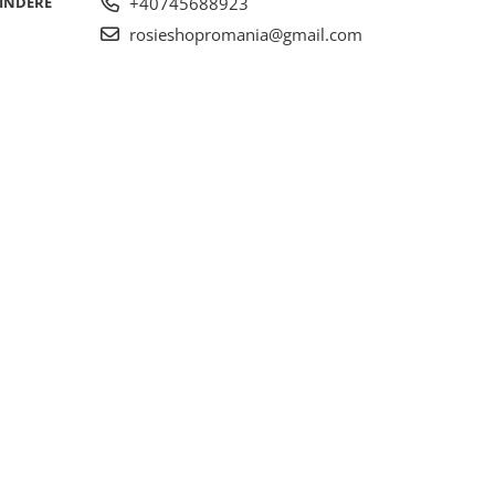
RINDERE
+40745688923
rosieshopromania@gmail.com