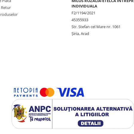
 Plata
MILOS ROZALIA-ETELCA INTREP
INDIVIDUALA
e Retur
F2/1194/2021
Produselor
45355933
Str. Stefan cel Mare nr. 1061
Șiria, Arad