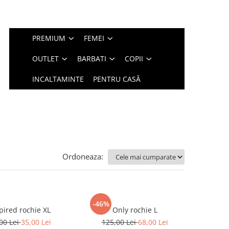
PREMIUM
FEMEI
OUTLET
BARBATI
COPII
INCALTAMINTE
PENTRU CASĂ
Ordoneaza:
-46%
Inspired rochie XL
Only rochie L
00 Lei
35,00 Lei
125,00 Lei
68,00 Lei