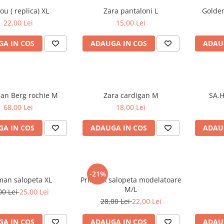
Tricou ( replica) XL
Zara pantaloni L
22,00 Lei
15,00 Lei
A IN COS
ADAUGA IN COS
ADAU
Christian Berg rochie M
Zara cardigan M
68,00 Lei
18,00 Lei
A IN COS
ADAUGA IN COS
ADAU
-21%
Zeeman salopeta XL
Primark salopeta modelatoare
M/L
00 Lei
25,00 Lei
28,00 Lei
22,00 Lei
A IN COS
ADAUGA IN COS
ADAU