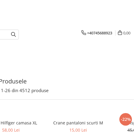
+40745688923
0,00
Produsele
1-
26
din
4512
produse
-22%
Tommy Hilfiger camasa XL
Crane pantaloni scurti M
58,00 Lei
15,00 Lei
45,