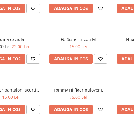
A IN COS
ADAUGA IN COS
ADAU
uma caciula
Fb Sister tricou M
00 Lei
22,00 Lei
15,00 Lei
A IN COS
ADAUGA IN COS
ADAU
Tom Tailor pantaloni scurti S
Tommy Hilfiger pulover L
15,00 Lei
75,00 Lei
A IN COS
ADAUGA IN COS
ADAU