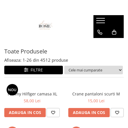
Premium
Femei
OUTLET
Barbati
Copii
Barbati
Accesorii
Femei
Accesorii
Accesorii copii
Copii
Curele
Barbati
Blugi
Blugi
Esarfe si caciuli
Femei
Copii
Bluze
Bluze
Toate Produsele
Genti
Camasi
body
Afiseaza:
1-
26
din
4512
produse
Blugi
Geci
Camasi
FILTRE
Bluze/Topuri
Hanorace
Geci
Camasi
Pantaloni
Hanorace
Cardigane
NOU
Pantaloni scurti
Incaltaminte
Tommy Hilfiger camasa XL
Crane pantaloni scurti M
Colanti
58,00 Lei
15,00 Lei
Pijamale
Pantaloni
Costume de baie
Pulovere
Pantaloni scurti
ADAUGA IN COS
ADAUGA IN COS
Fuste
Sacouri si Costume
Pulovere
Geci