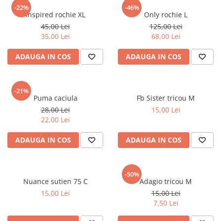
sport
Rochii&Fuste/Sacouri
-22%
-46%
Hanorace
Inspired rochie XL
Only rochie L
Tricouri si maiouri
Salopete
Lenjerii si pijamale
45,00 Lei
125,00 Lei
Veste
Sport
35,00 Lei
68,00 Lei
Paltoane
Tricouri si maiouri
Pantaloni
ADAUGA IN COS
ADAUGA IN COS
veste
Pantaloni scurti
Pulovere
-21%
Puma caciula
Fb Sister tricou M
Rochii
28,00 Lei
15,00 Lei
Sacouri si Costume
22,00 Lei
Salopete
ADAUGA IN COS
ADAUGA IN COS
Sport
Tricouri si maiouri
-50%
Veste
Nuance sutien 75 C
Adagio tricou M
15,00 Lei
15,00 Lei
7,50 Lei