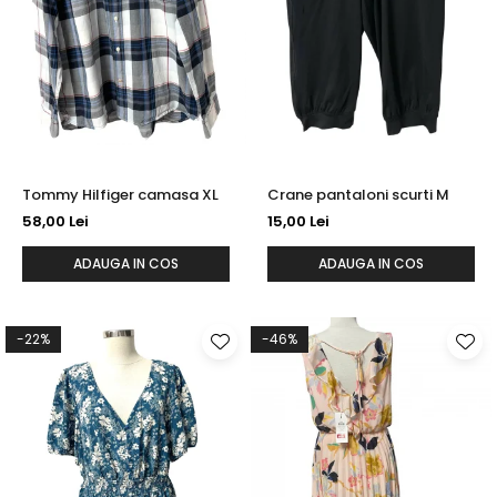
sport
Rochii&Fuste/Sacouri
Hanorace
Tricouri si maiouri
Salopete
Lenjerii si pijamale
Veste
Sport
Paltoane
Tricouri si maiouri
Pantaloni
veste
Pantaloni scurti
Pulovere
Tommy Hilfiger camasa XL
Crane pantaloni scurti M
58,00 Lei
15,00 Lei
Rochii
Sacouri si Costume
ADAUGA IN COS
ADAUGA IN COS
Salopete
Sport
-22%
-46%
Tricouri si maiouri
Veste