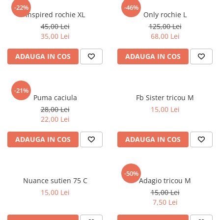
sport
Rochii&Fuste/Sacouri
-22%
-46%
Hanorace
Inspired rochie XL
Only rochie L
Tricouri si maiouri
Salopete
Lenjerii si pijamale
45,00 Lei
125,00 Lei
Veste
Sport
35,00 Lei
68,00 Lei
Paltoane
Tricouri si maiouri
Pantaloni
ADAUGA IN COS
ADAUGA IN COS
veste
Pantaloni scurti
Pulovere
-21%
Puma caciula
Fb Sister tricou M
Rochii
28,00 Lei
15,00 Lei
Sacouri si Costume
22,00 Lei
Salopete
ADAUGA IN COS
ADAUGA IN COS
Sport
Tricouri si maiouri
-50%
Veste
Nuance sutien 75 C
Adagio tricou M
15,00 Lei
15,00 Lei
7,50 Lei