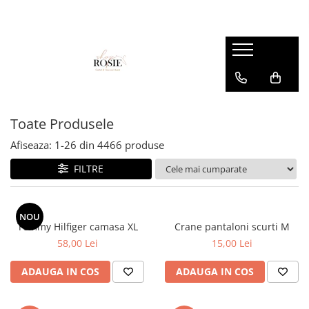
Premium
Femei
OUTLET
Barbati
Copii
Barbati
Accesorii
Femei
Accesorii
Accesorii copii
Copii
Curele
Barbati
Blugi
Blugi
Esarfe si caciuli
Femei
Copii
Bluze
Bluze
Toate Produsele
Genti
Camasi
body
Afiseaza:
1-
26
din
4466
produse
Blugi
Geci
Camasi
FILTRE
Bluze/Topuri
Hanorace
Geci
Camasi
Pantaloni
Hanorace
Cardigane
NOU
Pantaloni scurti
Incaltaminte
Tommy Hilfiger camasa XL
Crane pantaloni scurti M
Colanti
58,00 Lei
15,00 Lei
Pijamale
Pantaloni
Costume de baie
Pulovere
Pantaloni scurti
ADAUGA IN COS
ADAUGA IN COS
Fuste
Sacouri si Costume
Pulovere
Geci