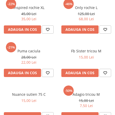
sport
Rochii&Fuste/Sacouri
-22%
-46%
Hanorace
Inspired rochie XL
Only rochie L
Tricouri si maiouri
Salopete
Lenjerii si pijamale
45,00 Lei
125,00 Lei
Veste
Sport
35,00 Lei
68,00 Lei
Paltoane
Tricouri si maiouri
Pantaloni
ADAUGA IN COS
ADAUGA IN COS
veste
Pantaloni scurti
Pulovere
-21%
Puma caciula
Fb Sister tricou M
Rochii
28,00 Lei
15,00 Lei
Sacouri si Costume
22,00 Lei
Salopete
ADAUGA IN COS
ADAUGA IN COS
Sport
Tricouri si maiouri
-50%
Veste
Nuance sutien 75 C
Adagio tricou M
15,00 Lei
15,00 Lei
7,50 Lei