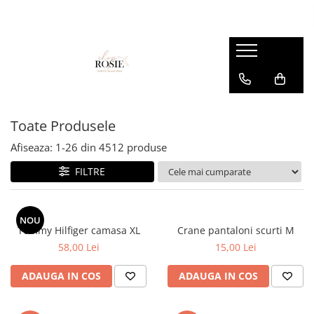
Premium
Femei
OUTLET
Barbati
Copii
Barbati
Accesorii
Femei
Accesorii
Accesorii copii
Copii
Curele
Barbati
Blugi
Blugi
Esarfe si caciuli
Femei
Copii
Bluze
Bluze
Toate Produsele
Genti
Camasi
body
Afiseaza:
1-
26
din
4512
produse
Blugi
Geci
Camasi
FILTRE
Bluze/Topuri
Hanorace
Geci
Camasi
Pantaloni
Hanorace
Cardigane
NOU
Pantaloni scurti
Incaltaminte
Tommy Hilfiger camasa XL
Crane pantaloni scurti M
Colanti
58,00 Lei
15,00 Lei
Pijamale
Pantaloni
Costume de baie
Pulovere
Pantaloni scurti
ADAUGA IN COS
ADAUGA IN COS
Fuste
Sacouri si Costume
Pulovere
Geci