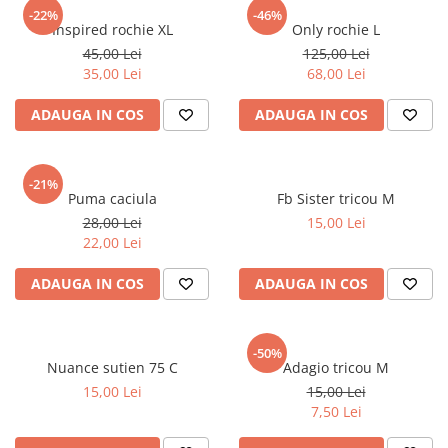
sport
Rochii&Fuste/Sacouri
-22%
-46%
Hanorace
Inspired rochie XL
Only rochie L
Tricouri si maiouri
Salopete
Lenjerii si pijamale
45,00 Lei
125,00 Lei
Veste
Sport
35,00 Lei
68,00 Lei
Paltoane
Tricouri si maiouri
Pantaloni
ADAUGA IN COS
ADAUGA IN COS
veste
Pantaloni scurti
Pulovere
-21%
Puma caciula
Fb Sister tricou M
Rochii
28,00 Lei
15,00 Lei
Sacouri si Costume
22,00 Lei
Salopete
ADAUGA IN COS
ADAUGA IN COS
Sport
Tricouri si maiouri
-50%
Veste
Nuance sutien 75 C
Adagio tricou M
15,00 Lei
15,00 Lei
7,50 Lei