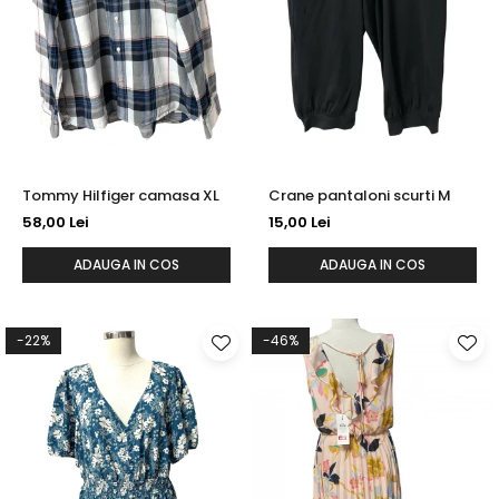
sport
Rochii&Fuste/Sacouri
Hanorace
Tricouri si maiouri
Salopete
Lenjerii si pijamale
Veste
Sport
Paltoane
Tricouri si maiouri
Pantaloni
veste
Pantaloni scurti
Pulovere
Tommy Hilfiger camasa XL
Crane pantaloni scurti M
58,00 Lei
15,00 Lei
Rochii
Sacouri si Costume
ADAUGA IN COS
ADAUGA IN COS
Salopete
Sport
-22%
-46%
Tricouri si maiouri
Veste