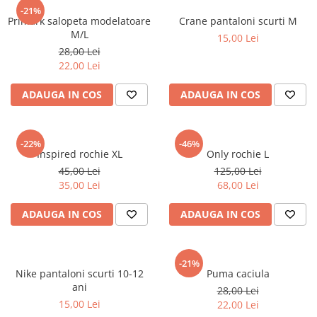
sport
Rochii&Fuste/Sacouri
-21%
Hanorace
Primark salopeta modelatoare
Crane pantaloni scurti M
Tricouri si maiouri
Salopete
Lenjerii si pijamale
M/L
15,00 Lei
Veste
Sport
28,00 Lei
Paltoane
22,00 Lei
Tricouri si maiouri
Pantaloni
veste
ADAUGA IN COS
ADAUGA IN COS
Pantaloni scurti
Pulovere
Rochii
-22%
-46%
Inspired rochie XL
Only rochie L
Sacouri si Costume
45,00 Lei
125,00 Lei
35,00 Lei
68,00 Lei
Salopete
Sport
ADAUGA IN COS
ADAUGA IN COS
Tricouri si maiouri
Veste
-21%
Nike pantaloni scurti 10-12
Puma caciula
ani
28,00 Lei
15,00 Lei
22,00 Lei