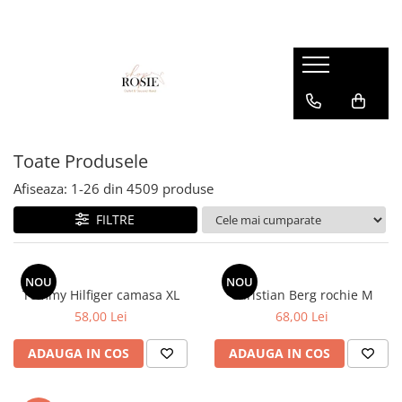
Premium
Femei
OUTLET
Barbati
Copii
Barbati
Accesorii
Femei
Accesorii
Accesorii copii
Copii
Curele
Barbati
Blugi
Blugi
Esarfe si caciuli
Femei
Copii
Bluze
Bluze
Toate Produsele
Genti
Camasi
body
Afiseaza:
1-
26
din
4509
produse
Blugi
Geci
Camasi
FILTRE
Bluze/Topuri
Hanorace
Geci
Camasi
Pantaloni
Hanorace
Cardigane
NOU
NOU
Pantaloni scurti
Incaltaminte
Tommy Hilfiger camasa XL
Christian Berg rochie M
Colanti
58,00 Lei
68,00 Lei
Pijamale
Pantaloni
Costume de baie
Pulovere
Pantaloni scurti
ADAUGA IN COS
ADAUGA IN COS
Fuste
Sacouri si Costume
Pulovere
Geci