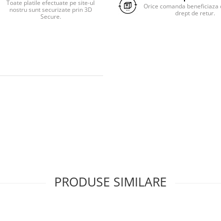
Toate platile efectuate pe site-ul
Orice comanda beneficiaza d
nostru sunt securizate prin 3D
drept de retur.
Secure.
PRODUSE SIMILARE