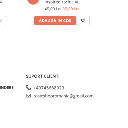
loni scurti M
Inspired rochie XL
45,00 Lei
35,00 Lei
ADAUGA IN COS
AD
SUPORT CLIENTI
RINDERE
+40745688923
rosieshopromania@gmail.com