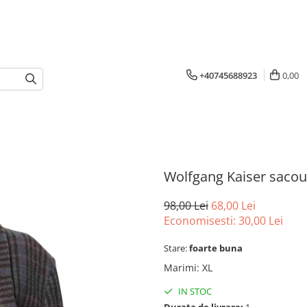
+40745688923
0,00
Wolfgang Kaiser sacou 
98,00 Lei
68,00 Lei
Economisesti:
30,00
Lei
Stare:
foarte buna
Marimi
:
XL
IN STOC