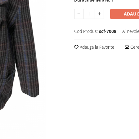
Durata de livrare:
1
ADAUG
Cod Produs:
scf-7008
Ai nevoi
Adauga la Favorite
Cere 