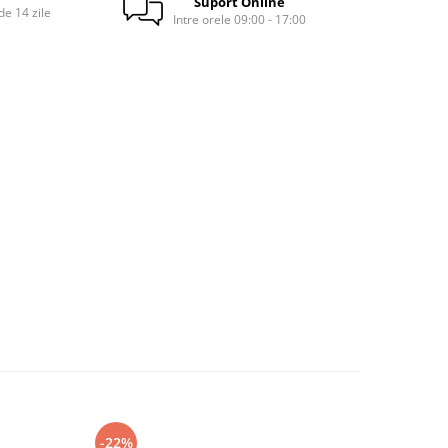
Suport Online
e 14 zile
Intre orele 09:00 - 17:00
-22%
-46%