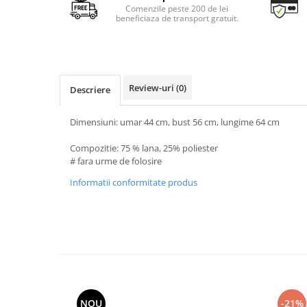
Comenzile peste 200 de lei
beneficiaza de transport gratuit.
Review-uri
(0)
Descriere
Dimensiuni: umar 44 cm, bust 56 cm, lungime 64 cm
Compozitie: 75 % lana, 25% poliester
# fara urme de folosire
Informatii conformitate produs
NOU
-21%