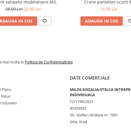
Primark salopeta modelatoare M/L
Crane panta
28,00 Lei
22,00 Lei
15,00 Lei
ADAUGA IN COS
ADAUGA IN COS
la mai multe in
Politica de Confidentialitate
DATE COMERCIALE
 Plata
MILOS ROZALIA-ETELCA INTREP
INDIVIDUALA
e Retur
F2/1194/2021
Produselor
45355933
Str. Stefan cel Mare nr. 1061
Șiria, Arad