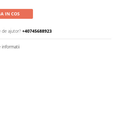
A IN COS
e de ajutor?
+40745688923
informatii