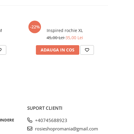
-22%
-46%
loni scurti M
Inspired rochie XL
45,00 Lei
35,00 Lei
ADAUGA IN COS
AD
SUPORT CLIENTI
RINDERE
+40745688923
rosieshopromania@gmail.com