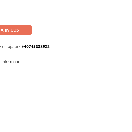
A IN COS
e de ajutor?
+40745688923
informatii