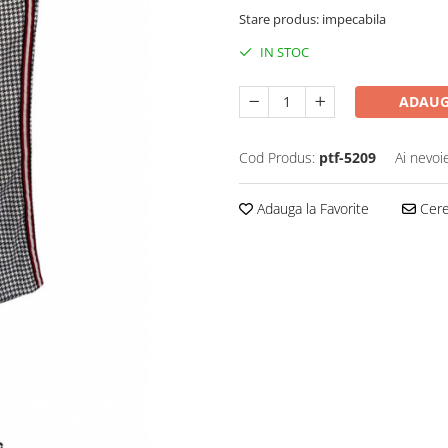
Stare produs: impecabila
IN STOC
ADAUG
Cod Produs:
ptf-5209
Ai nevoi
Adauga la Favorite
Cere 