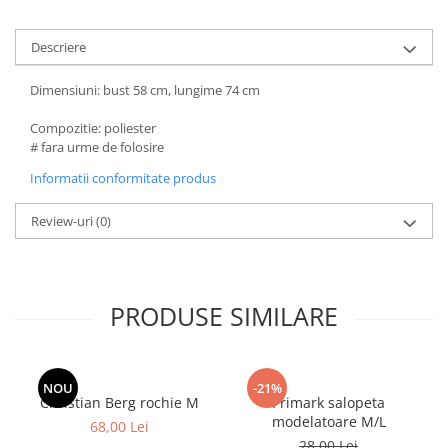
Descriere
Dimensiuni: bust 58 cm, lungime 74 cm
Compozitie: poliester
# fara urme de folosire
Informatii conformitate produs
Review-uri
(0)
PRODUSE SIMILARE
NOU
-21%
Christian Berg rochie M
Primark salopeta
modelatoare M/L
68,00 Lei
28,00 Lei