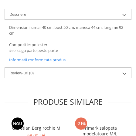
Descriere
Dimensiuni: umar 40 cm, bust 50 cm, maneca 44 cm, lungime 92
cm
Compozitie: poliester
#se leaga parte peste parte
Informatii conformitate produs
Review-uri
(0)
PRODUSE SIMILARE
NOU
-21%
Christian Berg rochie M
Primark salopeta
modelatoare M/L
68,00 Lei