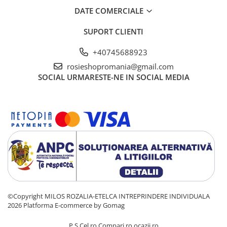
DATE COMERCIALE
SUPORT CLIENTI
+40745688923
rosieshopromania@gmail.com
SOCIAL
URMARESTE-NE IN SOCIAL MEDIA
©Copyright MILOS ROZALIA-ETELCA INTREPRINDERE INDIVIDUALA
2026
Platforma E-commerce by Gomag
P
S
Cel.ro
Compari.ro
ocazii.ro