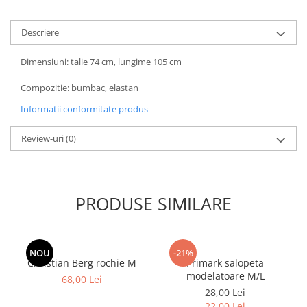
Descriere
Dimensiuni: talie 74 cm, lungime 105 cm
Compozitie: bumbac, elastan
Informatii conformitate produs
Review-uri
(0)
PRODUSE SIMILARE
NOU
-21%
Christian Berg rochie M
Primark salopeta
modelatoare M/L
68,00 Lei
28,00 Lei
22,00 Lei