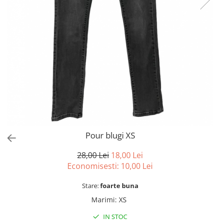
sport
Rochii&Fuste/Sacouri
Hanorace
Tricouri si maiouri
Salopete
Lenjerii si pijamale
Veste
Sport
Paltoane
Tricouri si maiouri
Pantaloni
veste
Pantaloni scurti
Pulovere
Rochii
Sacouri si Costume
Salopete
Pour blugi XS
Sport
28,00 Lei
18,00 Lei
Tricouri si maiouri
Economisesti:
10,00
Lei
Veste
Stare:
foarte buna
Marimi
:
XS
IN STOC