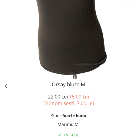
sport
Rochii&Fuste/Sacouri
Hanorace
Tricouri si maiouri
Salopete
Lenjerii si pijamale
Veste
Sport
Paltoane
Tricouri si maiouri
Pantaloni
veste
Pantaloni scurti
Pulovere
Rochii
Sacouri si Costume
Salopete
Orsay bluza M
Sport
22,00 Lei
15,00 Lei
Tricouri si maiouri
Economisesti:
7,00
Lei
Veste
Stare:
foarte buna
Marimi
:
M
IN STOC