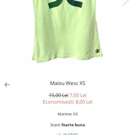
sport
Rochii&Fuste/Sacouri
Hanorace
Tricouri si maiouri
Salopete
Lenjerii si pijamale
Veste
Sport
Paltoane
Tricouri si maiouri
Pantaloni
veste
Pantaloni scurti
Pulovere
Rochii
Sacouri si Costume
Salopete
Maiou Wesc XS
Sport
15,00 Lei
7,00 Lei
Tricouri si maiouri
Economisesti:
8,00
Lei
Veste
Marime: XS
Stare:
foarte buna
IN STOC