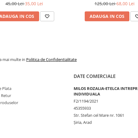
45,00 Lei
35,00 Lei
125,00 Lei
68,00 Lei
ADAUGA IN COS
ADAUGA IN COS
la mai multe in
Politica de Confidentialitate
DATE COMERCIALE
 Plata
MILOS ROZALIA-ETELCA INTREP
INDIVIDUALA
e Retur
F2/1194/2021
Produselor
45355933
Str. Stefan cel Mare nr. 1061
Șiria, Arad