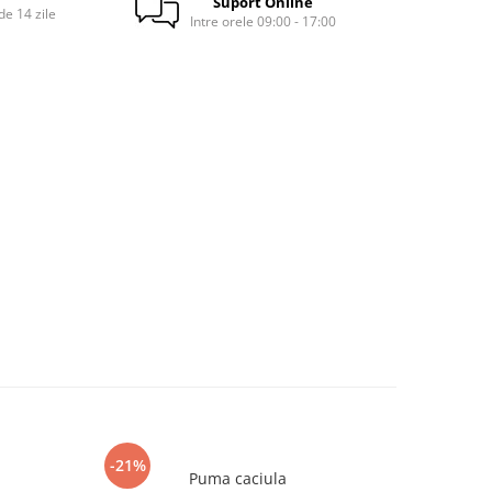
Suport Online
e 14 zile
Intre orele 09:00 - 17:00
-21%
Puma caciula