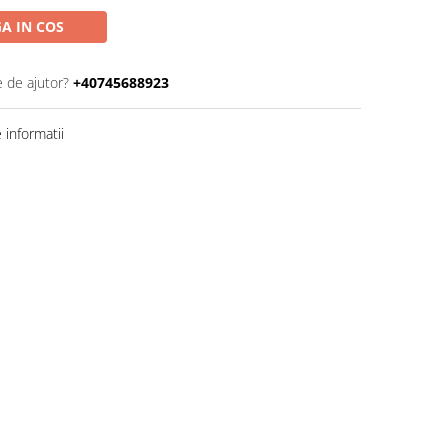
A IN COS
e de ajutor?
+40745688923
informatii