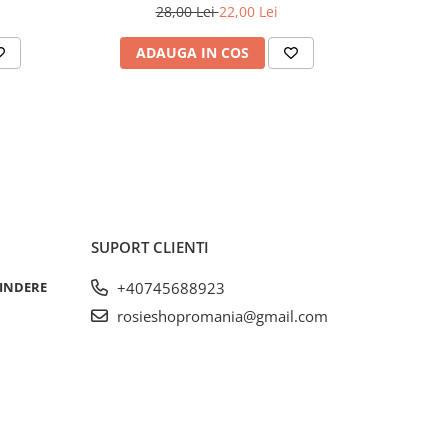
28,00 Lei
22,00 Lei
ADAUGA IN COS
AD
SUPORT CLIENTI
RINDERE
+40745688923
rosieshopromania@gmail.com