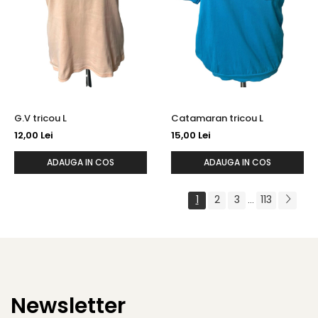
G.V tricou L
Catamaran tricou L
12,00 Lei
15,00 Lei
ADAUGA IN COS
ADAUGA IN COS
1
2
3
113
...
Newsletter