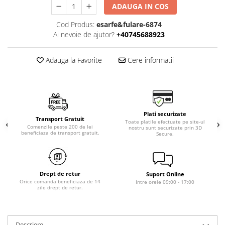
ADAUGA IN COS
Cod Produs:
esarfe&fulare-6874
Ai nevoie de ajutor?
+40745688923
Adauga la Favorite
Cere informatii
Plati securizate
Transport Gratuit
Toate platile efectuate pe site-ul
Comenzile peste 200 de lei
nostru sunt securizate prin 3D
beneficiaza de transport gratuit.
Secure.
Drept de retur
Suport Online
Orice comanda beneficiaza de 14
Intre orele 09:00 - 17:00
zile drept de retur.
Descriere