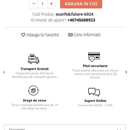
ADAUGA IN COS
Cod Produs:
esarfe&fulare-6924
Ai nevoie de ajutor?
+40745688923
Adauga la Favorite
Cere informatii
Plati securizate
Transport Gratuit
Toate platile efectuate pe site-ul
Comenzile peste 200 de lei
nostru sunt securizate prin 3D
beneficiaza de transport gratuit.
Secure.
Drept de retur
Suport Online
Orice comanda beneficiaza de 14
Intre orele 09:00 - 17:00
zile drept de retur.
Descriere