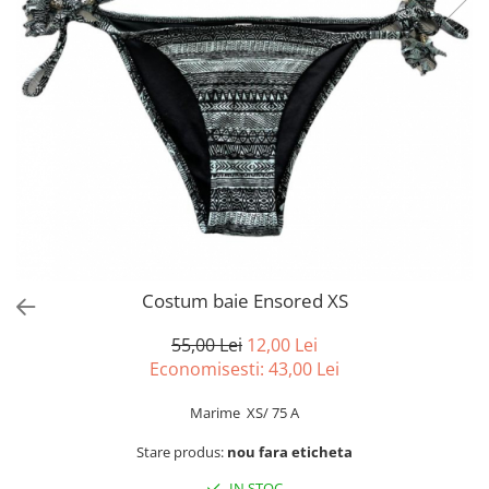
sport
Rochii&Fuste/Sacouri
Hanorace
Tricouri si maiouri
Salopete
Lenjerii si pijamale
Veste
Sport
Paltoane
Tricouri si maiouri
Pantaloni
veste
Pantaloni scurti
Pulovere
Rochii
Sacouri si Costume
Salopete
Costum baie Ensored XS
Sport
55,00 Lei
12,00 Lei
Tricouri si maiouri
Economisesti:
43,00
Lei
Veste
Marime XS/ 75 A
Stare produs:
nou fara eticheta
IN STOC