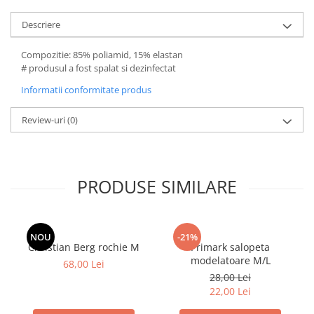
Descriere
Compozitie: 85% poliamid, 15% elastan
# produsul a fost spalat si dezinfectat
Informatii conformitate produs
Review-uri
(0)
PRODUSE SIMILARE
NOU
-21%
Christian Berg rochie M
Primark salopeta
modelatoare M/L
68,00 Lei
28,00 Lei
22,00 Lei