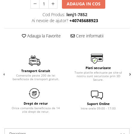
ADAUGA IN COS
Cod Produs:
lenj1-7852
Ai nevoie de ajutor?
+40745688923
Adauga la Favorite
Cere informatii
Plati securizate
Transport Gratuit
Toate platile efectuate pe site-ul
Comenzile peste 200 de lei
nostru sunt securizate prin 3D
beneficiaza de transport gratuit.
Secure.
Drept de retur
Suport Online
Orice comanda beneficiaza de 14
Intre orele 09:00 - 17:00
zile drept de retur.
Descriere