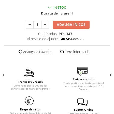
IN STOC
Durata de livrare:
1
ADAUGA IN COS
Cod Produs:
PF1-347
Ai nevoie de ajutor?
+40745688923
Adauga la Favorite
Cere informatii
Plati securizate
Transport Gratuit
Toate platile efectuate pe site-ul
Comenzile peste 200 de lei
nostru sunt securizate prin 3D
beneficiaza de transport gratuit.
Secure.
Drept de retur
Suport Online
Orice comanda beneficiaza de 14
Intre orele 09:00 - 17:00