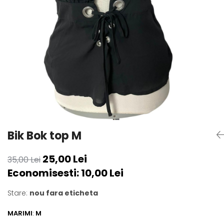
sport
Rochii&Fuste/Sacouri
Hanorace
Tricouri si maiouri
Salopete
Lenjerii si pijamale
Veste
Sport
Paltoane
Tricouri si maiouri
Pantaloni
veste
Pantaloni scurti
Pulovere
Rochii
Sacouri si Costume
Salopete
Bik Bok top M
Sport
25,00 Lei
35,00 Lei
Tricouri si maiouri
Economisesti:
10,00
Lei
Veste
Stare:
nou fara eticheta
MARIMI
:
M