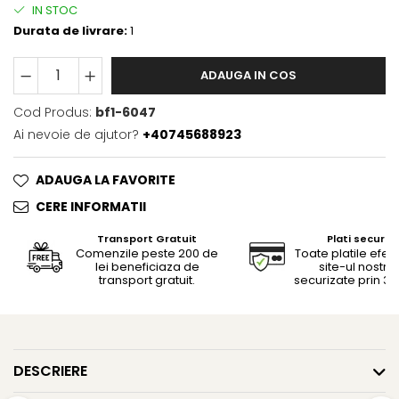
IN STOC
Durata de livrare:
1
ADAUGA IN COS
Cod Produs:
bf1-6047
Ai nevoie de ajutor?
+40745688923
ADAUGA LA FAVORITE
CERE INFORMATII
Transport Gratuit
Plati securiz
Comenzile peste 200 de
Toate platile efec
lei beneficiaza de
site-ul nostru
transport gratuit.
securizate prin 3D
DESCRIERE