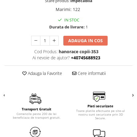
Stare produs:
impecabila
Marimi
:
122
IN STOC
Durata de livrare:
1
ADAUGA IN COS
Cod Produs:
hanorace copii-353
Ai nevoie de ajutor?
+40745688923
Adauga la Favorite
Cere informatii
Plati securizate
Transport Gratuit
Toate platile efectuate pe site-ul
Comenzile peste 200 de lei
nostru sunt securizate prin 3D
beneficiaza de transport gratuit.
Secure.