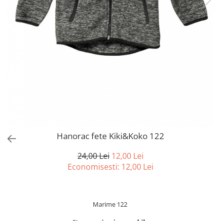
sport
Rochii&Fuste/Sacouri
Hanorace
Tricouri si maiouri
Salopete
Lenjerii si pijamale
Veste
Sport
Paltoane
Tricouri si maiouri
Pantaloni
veste
Pantaloni scurti
Pulovere
Rochii
Sacouri si Costume
Salopete
Hanorac fete Kiki&Koko 122
Sport
24,00 Lei
12,00 Lei
Tricouri si maiouri
Economisesti:
12,00
Lei
Veste
Marime 122