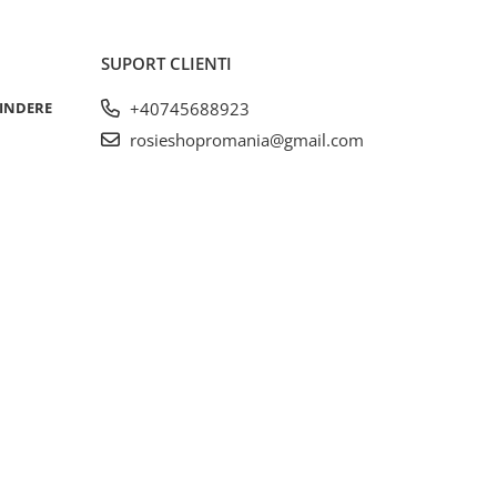
SUPORT CLIENTI
RINDERE
+40745688923
rosieshopromania@gmail.com