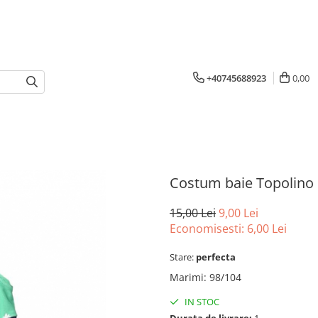
+40745688923
0,00
Costum baie Topolino
15,00 Lei
9,00 Lei
Economisesti:
6,00
Lei
Stare:
perfecta
Marimi
:
98/104
IN STOC