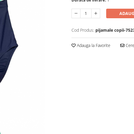
Durata de livrare:
1
ADAUG
Cod Produs:
pijamale copii-752
Adauga la Favorite
Cere 