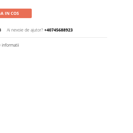
A IN COS
3
Ai nevoie de ajutor?
+40745688923
informatii