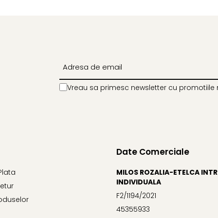
Vreau sa primesc newsletter cu promotiile 
Date Comerciale
Plata
MILOS ROZALIA-ETELCA INT
INDIVIDUALA
Retur
F2/1194/2021
oduselor
45355933