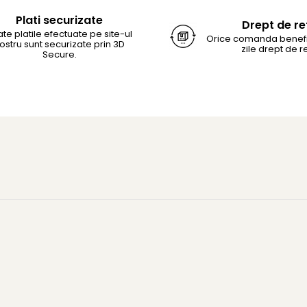
Plati securizate
Drept de re
te platile efectuate pe site-ul
Orice comanda benefi
ostru sunt securizate prin 3D
zile drept de re
Secure.